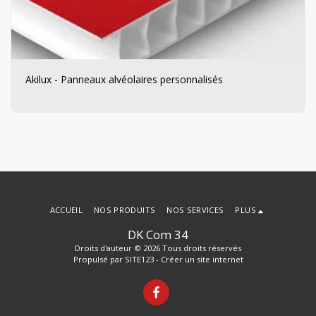
Akilux - Panneaux alvéolaires personnalisés
ACCUEIL
NOS PRODUITS
NOS SERVICES
PLUS
DK Com 34
Droits d'auteur © 2026 Tous droits réservés
Propulsé par
SITE123
-
Créer un site internet